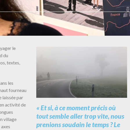
oyager le
ud du
os, textes,
ans les
 haut fourneau
e laissée par
en activité de
« Et si, à ce moment précis où
 longues
tout semble aller trop vite, nous
n village
prenions soudain le temps ? Le
s axes