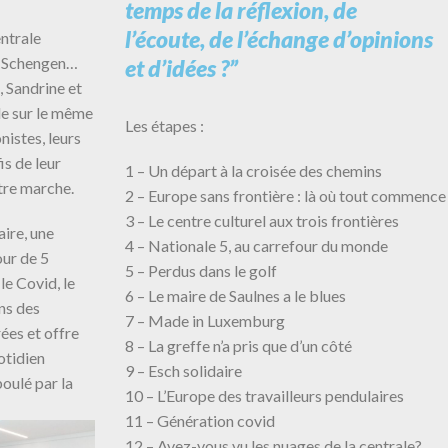
temps de la réflexion, de
l’écoute, de l’échange d’opinions
entrale
in Schengen…
et d’idées ?”
, Sandrine et
le sur le même
Les étapes :
nistes, leurs
fis de leur
1 – Un départ à la croisée des chemins
otre marche.
2 – Europe sans frontière : là où tout commence
3 – Le centre culturel aux trois frontières
aire, une
4 – Nationale 5, au carrefour du monde
our de 5
5 – Perdus dans le golf
le Covid, le
6 – Le maire de Saulnes a le blues
ons des
7 – Made in Luxemburg
es et offre
8 – La greffe n’a pris que d’un côté
otidien
9 – Esch solidaire
oulé par la
10 – L’Europe des travailleurs pendulaires
11 – Génération covid
12 – Avez-vous vu les nuages de la centrale?