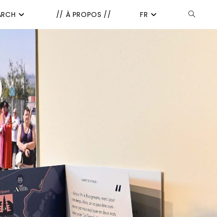
ARCH
// À PROPOS //
FR